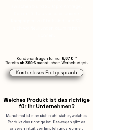
zwischen 5 und 20 € pro Anfrage.
Kommt öfters vor, dass unsere
Kampagnen zu Stark sind, und Sie
sich vor Neukunden kaum retten
können.
Kundenanfragen für nur
6,67 €
. ²
Bereits
ab 399 €
monatlichem Werbebudget.
Kostenloses Erstgespräch
Welches Produkt ist das richtige
für Ihr Unternehmen?
Manchmal ist man sich nicht sicher, welches
Produkt das richtige ist. Deswegen gibt es
unseren intuitiven Empfehlungsrechner.