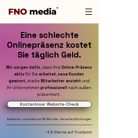
Eine schlechte
Onlinepräsenz kostet
Sie täglich Geld.
Wir sorgen dafür
, dass Ihre
Online-Präsenz
aktiv
für Sie
arbeitet
,
neue Kunden
gewinnt
, starke
Mitarbeiter anzieht
und
Ihr Unternehmen
professionell
nach außen
präsentiert.
Kostenloser Website-Check
Kostenlos · Innerhalb von 30-Minuten · Keine Verpflichtungen
· 4.5 Sterne auf Trustpilot