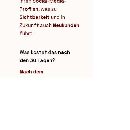
Ihren
Social-Media-
Profilen
, was zu
Sichtbarkeit
und in
Zukunft auch
Neukunden
führt.
Was kostet das
nach
den 30 Tagen
?
Nach dem
Probezeitraum von 30
Tagen
kostet dieses
Produkt 399 € pro
Monat.
30 Tage kostenlos
organisches
Marketing testen