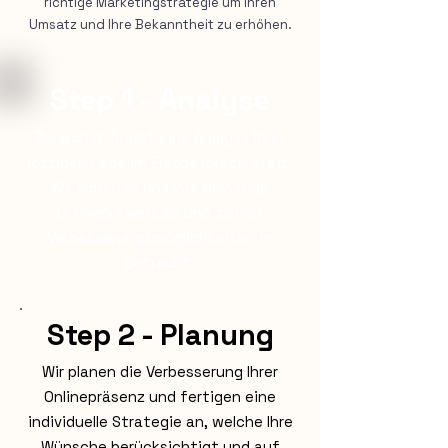
richtige Marketingstrategie um Ihren
Umsatz und Ihre Bekanntheit zu erhöhen.
Step 1 - Analyse
Zunächst findet eine Analyse Ihrer
jetzigen Lage im Erstgespräch statt.
Wir schauen uns Ihre bisherige
Onlinepräsenz an und ziehen
Verbesserungsmöglichkeiten in
Betracht.
Step 2 - Planung
Wir planen die Verbesserung Ihrer
Onlinepräsenz und fertigen eine
individuelle Strategie an, welche Ihre
Wünsche berücksichtigt und auf