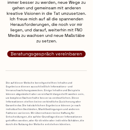
immer besser zu werden, neue Wege zu
gehen und gemeinsam mit anderen
kreative Visionen in die Tat umzusetzen.
Ich freue mich auf all die spannenden
Herausforderungen, die noch vor mir
liegen, und darauf, weiterhin mit FNO
Media zu wachsen und neue Maßstäbe
zu setzen.
Beratungsgespräch vereinbaren
Die auf dieser Website bereitgestellten Inhalte und
Ergebnisse dienen ausschließlich Informations- und
Veranschaulichungszwecken. Einige Inhalte und Beispiele
können abgeändert oder vereinfacht dargestellt worden sein,
um komplexe Sachverhalte besser zu verdeutlichen. Diese
Informationen stellen keine verbindliche Zusicherung oder
Garantie dar. Die tatsächlichen Ergebnisse können je nach
individuellen Umständen, Marktbedingungen und anderen
Faktoren variieren. Wir übernehmen keine Haftung für
Entscheidungen, die auf der Grundlage dieser Informationen
getroffen werden, oder für direkte oder indirekte Schäden, die
durch die Nutzung der Website entstehen könnten.