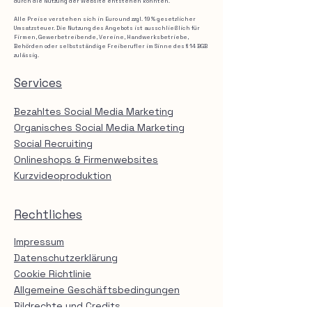
durch die Nutzung der Website entstehen könnten.
Alle Preise verstehen sich in Euro und zzgl. 19 % gesetzlicher
Umsatzsteuer. Die Nutzung des Angebots ist ausschließlich für
Firmen, Gewerbetreibende, Vereine, Handwerksbetriebe,
Behörden oder selbstständige Freiberufler im Sinne des § 14 BGB
zulässig.
Services
Bezahltes Social Media Marketing
Organisches Social Media Marketing
Social Recruiting
Onlineshops & Firmenwebsites
Kurzvideoproduktion
Rechtliches
Impressum
Datenschutzerklärung
Cookie Richtlinie
Allgemeine Geschäftsbedingungen
Bildrechte und Credits