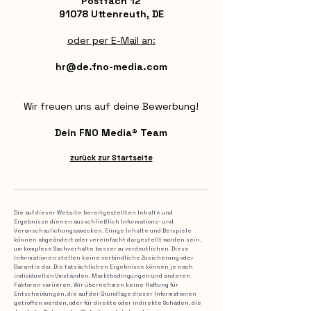
Postfach 12
91078 Uttenreuth, DE
oder per E-Mail an:
hr@de.fno-media.com
Wir freuen uns auf deine Bewerbung!
Dein FNO Media® Team
zurück zur Startseite
Die auf dieser Website bereitgestellten Inhalte und
Ergebnisse dienen ausschließlich Informations- und
Veranschaulichungszwecken. Einige Inhalte und Beispiele
können abgeändert oder vereinfacht dargestellt worden sein,
um komplexe Sachverhalte besser zu verdeutlichen. Diese
Informationen stellen keine verbindliche Zusicherung oder
Garantie dar. Die tatsächlichen Ergebnisse können je nach
individuellen Umständen, Marktbedingungen und anderen
Faktoren variieren. Wir übernehmen keine Haftung für
Entscheidungen, die auf der Grundlage dieser Informationen
getroffen werden, oder für direkte oder indirekte Schäden, die